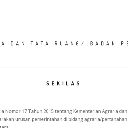
HOME
TENTANG K
IA DAN TATA RUANG/ BADAN P
SEKILAS
sia Nomor 17 Tahun 2015 tentang Kementerian Agraria dan
akan urusan pemerintahan di bidang agraria/pertanahan
ara.