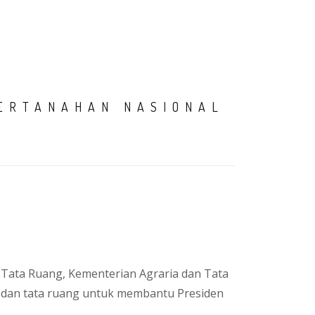
AMI
SIARAN PERS
PENGADUAN
PPID
LOGIN
ERTANAHAN NASIONAL
 Tata Ruang, Kementerian Agraria dan Tata
 dan tata ruang untuk membantu Presiden