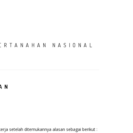
AMI
SIARAN PERS
PENGADUAN
PPID
LOGIN
ERTANAHAN NASIONAL
AN
erja setelah ditemukannya alasan sebagai berikut :