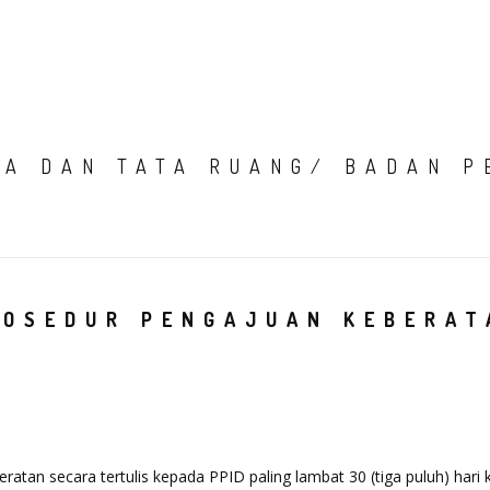
HOME
TENTANG K
IA DAN TATA RUANG/ BADAN P
ROSEDUR PENGAJUAN KEBERAT
tan secara tertulis kepada PPID paling lambat 30 (tiga puluh) hari k